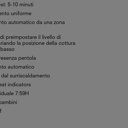
t: 5-10 minuti
ento uniforme
nto automatico da una zona
 di preimpostare il livello di
riando la posizione della cottura
l basso
resenza pentola
to automatico
 dal surriscaldamento
eat indicators
viduale 7:59H
bambini
f