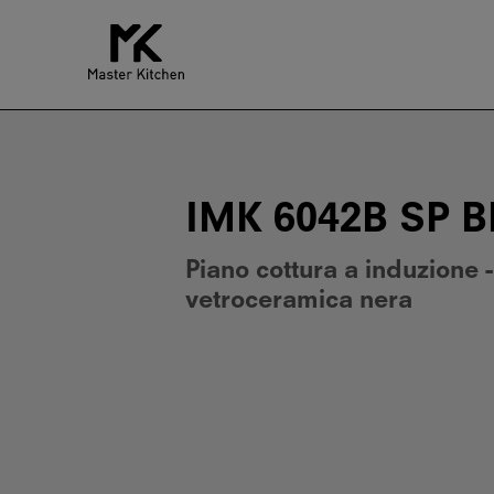
IMK
6042B
SP
BK
IMK 6042B SP B
Piano cottura a induzione -
vetroceramica nera