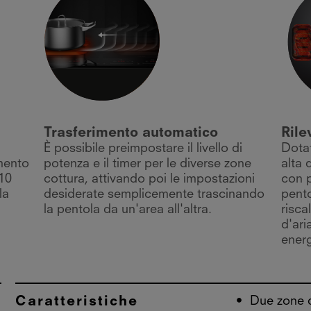
Trasferimento automatico
Ril
È possibile preimpostare il livello di
Dotat
mento
potenza e il timer per le diverse zone
alta 
 10
cottura, attivando poi le impostazioni
con p
la
desiderate semplicemente trascinando
pento
la pentola da un'area all'altra.
risca
d'ari
energ
Caratteristiche
Due zone di