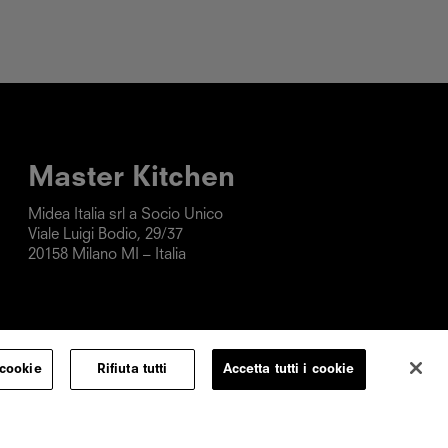
Master Kitchen
Midea Italia srl a Socio Unico      

Viale Luigi Bodio, 29/37

20158 Milano MI – Italia
 cookie
Rifiuta tutti
Accetta tutti i cookie