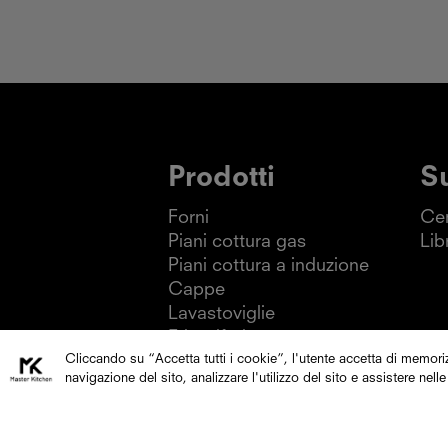
Prodotti
S
Forni
Cen
Piani cottura gas
Lib
Piani cottura a induzione
Cappe
Lavastoviglie
Frigoriferi
Cliccando su “Accetta tutti i cookie”, l'utente accetta di memoriz
navigazione del sito, analizzare l'utilizzo del sito e assistere nelle