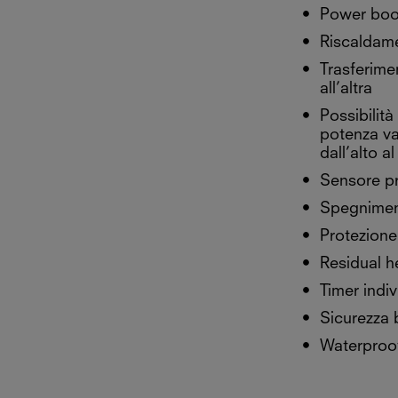
Power boos
Riscaldam
Trasferime
all’altra
Possibilità
potenza va
dall’alto a
Sensore p
Spegnimen
Protezione
Residual h
Timer indi
Sicurezza 
Waterproo