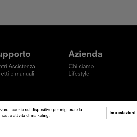
upporto
Azienda
tri Assistenza
Chi siamo
retti e manuali
Lifestyle
zare i cookie sul dispositivo per migliorare la
Impostazioni
 nostre attività di marketing.