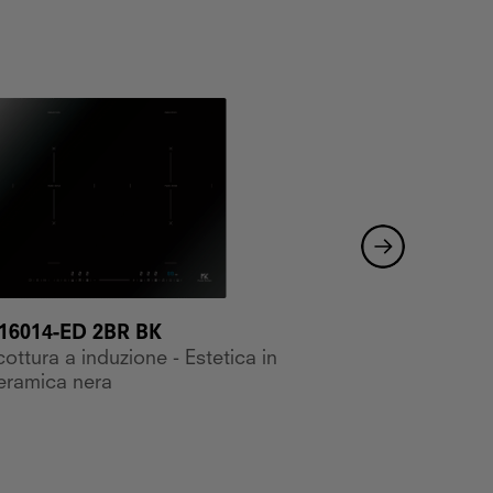
16014-ED 2BR BK
MKHI 17714 1BR B
ottura a induzione - Estetica in
Piano cottura a induz
eramica nera
vetroceramica nera