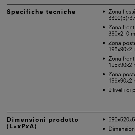
Specifiche tecniche
Zona flessi
3300(B)/3
Zona front
380x210 
Zona poste
195x90x2
Zona fron
195x90x2
Zona post
195x90x2
9 livelli d
Dimensioni prodotto
590x520x
(L×xPxA)
Dimensioni